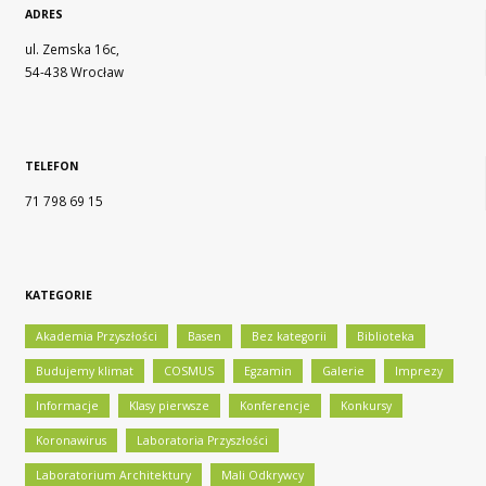
ADRES
ul. Zemska 16c,
54-438 Wrocław
TELEFON
71 798 69 15
KATEGORIE
Akademia Przyszłości
Basen
Bez kategorii
Biblioteka
Budujemy klimat
COSMUS
Egzamin
Galerie
Imprezy
Informacje
Klasy pierwsze
Konferencje
Konkursy
Koronawirus
Laboratoria Przyszłości
Laboratorium Architektury
Mali Odkrywcy