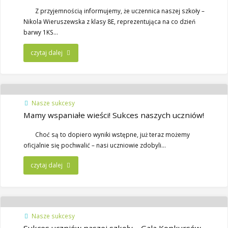
Z przyjemnością informujemy, że uczennica naszej szkoły –
Nikola Wieruszewska z klasy 8E, reprezentująca na co dzień
barwy 1KS…
czytaj dalej
Nasze sukcesy
Mamy wspaniałe wieści! Sukces naszych uczniów!
​Choć są to dopiero wyniki wstępne, już teraz możemy
oficjalnie się pochwalić – nasi uczniowie zdobyli…
czytaj dalej
Nasze sukcesy
Sukces uczniów naszej szkoły – Gala Konkursów