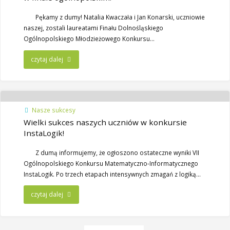
​Pękamy z dumy! Natalia Kwaczała i Jan Konarski, uczniowie
naszej, zostali laureatami Finału Dolnośląskiego
Ogólnopolskiego Młodzieżowego Konkursu…
czytaj dalej
Nasze sukcesy
Wielki sukces naszych uczniów w konkursie
InstaLogik!
Z dumą informujemy, że ogłoszono ostateczne wyniki VII
Ogólnopolskiego Konkursu Matematyczno-Informatycznego
InstaLogik. Po trzech etapach intensywnych zmagań z logiką…
czytaj dalej