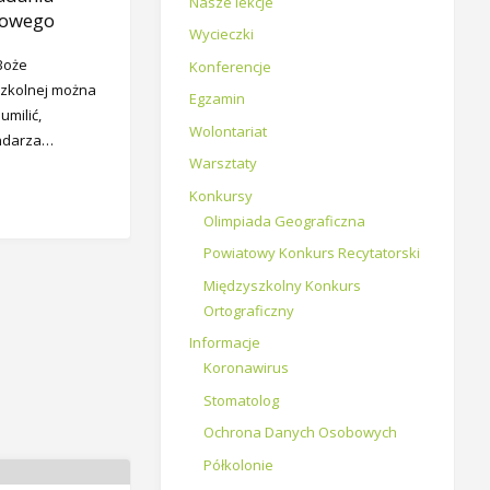
Nasze lekcje
towego
Wycieczki
Boże
Konferencje
szkolnej można
Egzamin
umilić,
Wolontariat
endarza…
Warsztaty
Konkursy
Olimpiada Geograficzna
Powiatowy Konkurs Recytatorski
Międzyszkolny Konkurs
Ortograficzny
Informacje
Koronawirus
Stomatolog
Ochrona Danych Osobowych
Półkolonie