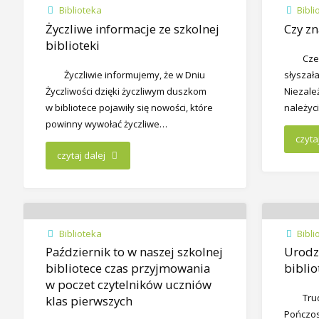
Biblioteka
Bibli
Życzliwe informacje ze szkolnej
Czy z
biblioteki
Cze
Życzliwie informujemy, że w Dniu
słyszała
Życzliwości dzięki życzliwym duszkom
Niezależ
w bibliotece pojawiły się nowości, które
należyc
powinny wywołać życzliwe…
czyta
czytaj dalej
Biblioteka
Bibli
Październik to w naszej szkolnej
Urodzi
bibliotece czas przyjmowania
biblio
w poczet czytelników uczniów
Tru
klas pierwszych
Pończos