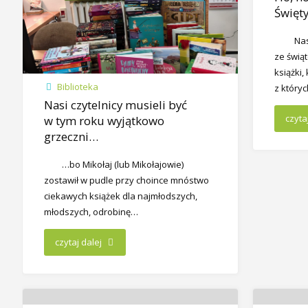
Święt
​Na
ze świą
książki,
Biblioteka
z który
Nasi czytelnicy musieli być
czyta
w tym roku wyjątkowo
grzeczni…
…bo Mikołaj (lub Mikołajowie)
zostawił w pudle przy choince mnóstwo
ciekawych książek dla najmłodszych,
młodszych, odrobinę…
czytaj dalej