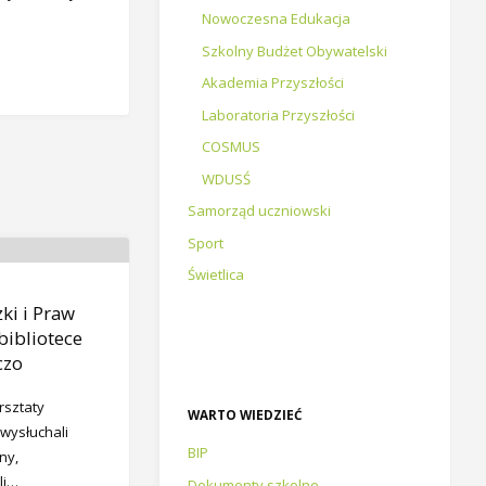
Nowoczesna Edukacja
Szkolny Budżet Obywatelski
Akademia Przyszłości
Laboratoria Przyszłości
COSMUS
WDUSŚ
Samorząd uczniowski
Sport
Świetlica
ki i Praw
bibliotece
czo
rsztaty
WARTO WIEDZIEĆ
 wysłuchali
BIP
ny,
li…
Dokumenty szkolne