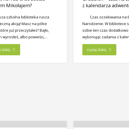
ym Mikołajem?
z kalendarza adwen
sza szkolna biblioteka rusza
Czas oczekiwania na 
teczną akcją! Masz na półce
Narodzenie. W bibliotece 
 które już przeczytałeś? Bajki,
sobie ten czas dodatkowo 
ch wyrosłeś, albo powieści,…
wykonując zadania z kal
j dalej
czytaj dalej