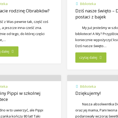
oteka
Biblioteka
nacie rodzinę Obrabków?
Dziś nasze święto – 
postaci z bajek
ść z Was pewnie tak, część coś
, a jeszcze inna cześć zna.
My już jesteśmy w szk
nie od tego, do której części
bibliotece! A Wy? Przyjdźci
ie,…
koniecznie wypożyczyć ksią
Dziś nasze święto…
j dalej
czytaj dalej
oteka
Biblioteka
ny Pippi w szkolnej
Dziękujemy!
tece
Nasza absolwentka D
dno w to uwierzyć, ale Pippi
oraz jej mama, Pani Iwona 
zanka kończy 80 lat! Taki
podarowały wczoraj świetli