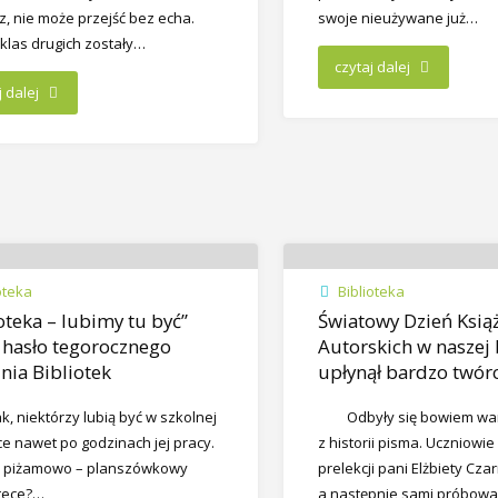
z, nie może przejść bez echa.
swoje nieużywane już…
 klas drugich zostały…
czytaj dalej
j dalej
oteka
Biblioteka
oteka – lubimy tu być”
Światowy Dzień Książ
 hasło tegorocznego
Autorskich w naszej 
nia Bibliotek
upłynął bardzo twór
ak, niektórzy lubią być w szkolnej
Odbyły się bowiem wa
ce nawet po godzinach jej pracy.
z historii pisma. Uczniowie
r piżamowo – planszówkowy
prelekcji pani Elżbiety Czar
otece?…
a następnie sami próbowa