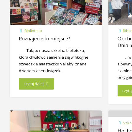
Biblioteka
Bibli
Poznajecie to miejsce?
Obcho
Dnia J
Tak, to nasza szkolna biblioteka,
która chwilowo zamieniła się w fikcyjne
…w 
szwedzkie miasteczko Valleby, znane
z pewny
dzieciom z serii książek…
szkolnej
przygot
czytaj dalej
czyta
Szko
Ho, ho