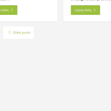
j dalej
czytaj dalej
Older posts