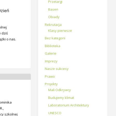
Przetargi
Basen
Dzień
Obiady
Rekrutacja
olnej
Klasy pierwsze
e dziś
Bez kategorii
żki o nas.
Biblioteka
Galerie
Imprezy
Nasze sukcesy
Prawo
Projekty
Mali Odkrywcy
Budujemy klimat
ominika
Laboratorium Architektury
R.,
UNESCO
cy szkolnej