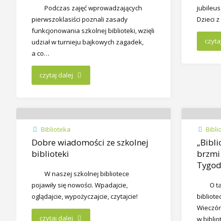
Podczas zajęć wprowadzających
jubileus
pierwszoklasiści poznali zasady
Dzieci z
funkcjonowania szkolnej biblioteki, wzięli
czyta
udział w turnieju bajkowych zagadek,
a co…
czytaj dalej
Biblioteka
Bibli
Dobre wiadomości ze szkolnej
„Bibli
biblioteki
brzmi
Tygod
W naszej szkolnej bibliotece
pojawiły się nowości. Wpadajcie,
O t
oglądajcie, wypożyczajcie, czytajcie!
bibliote
Wieczó
czytaj dalej
w bibli