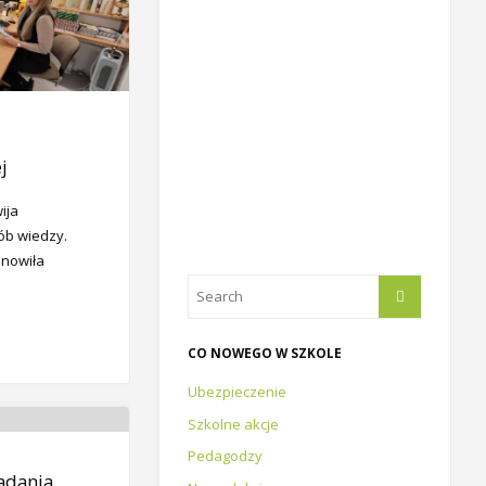
j
ija
ób wiedzy.
anowiła
CO NOWEGO W SZKOLE
Ubezpieczenie
Szkolne akcje
Pedagodzy
zadania