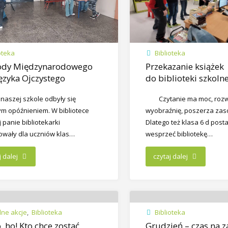
oteka
Biblioteka
dy Międzynarodowego
Przekazanie książek
ęzyka Ojczystego
do biblioteki szkolne
naszej szkole odbyły się
Czytanie ma moc, rozw
m opóźnieniem. W bibliotece
wyobraźnię, poszerza zas
 panie bibliotekarki
Dlatego też klasa 6 d post
owały dla uczniów klas…
wesprzeć bibliotekę…
j dalej
czytaj dalej
lne akcje
,
Biblioteka
Biblioteka
, ho! Kto chce zostać
Grudzień – czas na 