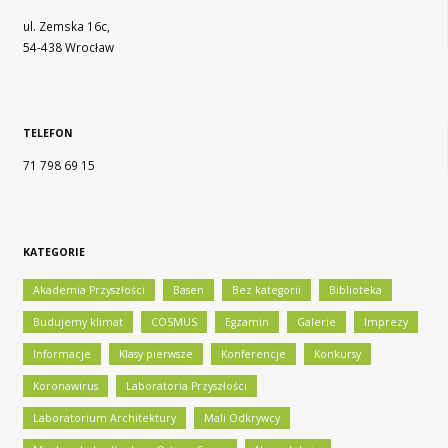
ul. Zemska 16c,
54-438 Wrocław
TELEFON
71 798 69 15
KATEGORIE
Akademia Przyszłości
Basen
Bez kategorii
Biblioteka
Budujemy klimat
COSMUS
Egzamin
Galerie
Imprezy
Informacje
Klasy pierwsze
Konferencje
Konkursy
Koronawirus
Laboratoria Przyszłości
Laboratorium Architektury
Mali Odkrywcy