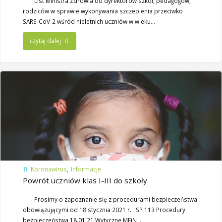
List Ministra Zdrowia do dyrektorów szkół, pedagogów,
rodziców w sprawie wykonywania szczepienia przeciwko
SARS-CoV-2 wśród nieletnich uczniów w wieku…
czytaj dalej
Koronawirus
,
Informacje
Powrót uczniów klas I-III do szkoły
Prosimy o zapoznanie się z procedurami bezpieczeństwa
obowiązującymi od 18 stycznia 2021 r. SP 113 Procedury
bezpieczeństwa 18.01.21 Wytyczne MEiN,…