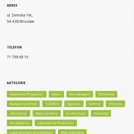
ADRES
ul. Zemska 16c,
54-438 Wrocław
TELEFON
71 798 69 15
KATEGORIE
Akademia Przyszłości
Basen
Bez kategorii
Biblioteka
Budujemy klimat
COSMUS
Egzamin
Galerie
Imprezy
Informacje
Klasy pierwsze
Konferencje
Konkursy
Koronawirus
Laboratoria Przyszłości
Laboratorium Architektury
Mali Odkrywcy