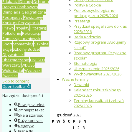
Edukacja
Obiady
Ochrona
Polityka Cookie
Danych Osobowych
Pomoc psychologiczno-
Olimpiada Geograficzna
pedagogiczna 2025/2026
Pedagodzy
Powiatowy
Przetargi
Konkurs Recytatorski
Przydział specjalistów do klas
Prawo
Projekty
Przetargi
2025/2026
Półkolonie
Rekrutacja
Rada Rodziców
Samorząd uczniowski
Rządowy program „Budujemy
Sport
Stomatolog
Szkolne
klimat”
akcje
Szkolny Budżet
Rządowy program „Przyjazna
Obywatelski
szkoła”
Ubezpieczenie
UNESCO
Stomatologia
Warsztaty
WDUSŚ
Ubezpieczenie 2025/2026
Wolontariat
Wycieczki
Wychowawstwa 2025/2026
Świetlica
Ważne terminy
Skip to content
Dzwonki
Open toolbar
Kalendarz roku szkolnego
2025/2026
Narzędzie dostępności
Terminy konsultacji i zebrań
Powiększ tekst
2025/2026
Zmniejsz tekst
grudzień 2023
Skala szarości
Duży kontrast
P
W
Ś
C
P
S
N
Negatyw
1
2
3
Jasne tło