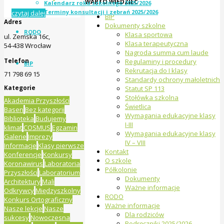
WARTO WIEDZIEĆ
Kalendarz roku szkolnego 2025/2026
Terminy konsultacji i zebrań 2025/2026
czytaj dalej
BIP
Adres
Dokumenty szkolne
RODO
Klasa sportowa
ul. Zemska 16c,
Klasa terapeutyczna
54-438 Wrocław
Nagroda summa cum laude
Telefon
Regulaminy i procedury
BIP
Rekrutacja do I klasy
71 798 69 15
Standardy ochrony małoletnich
Kategorie
Statut SP 113
Stołówka szkolna
Akademia Przyszłości
Świetlica
Basen
Bez kategorii
Wymagania edukacyjne klasy
Biblioteka
Budujemy
I-III
klimat
COSMUS
Egzamin
Wymagania edukacyjne klasy
Galerie
Imprezy
IV – VIII
Informacje
Klasy pierwsze
Kontakt
Konferencje
Konkursy
O szkole
Koronawirus
Laboratoria
Półkolonie
Przyszłości
Laboratorium
Dokumenty
Architektury
Mali
Ważne informacje
Odkrywcy
Międzyszkolny
RODO
Konkurs Ortograficzny
Ważne informacje
Nasze lekcje
Nasze
Dla rodziców
sukcesy
Nowoczesna
Podręczniki 2025/2026