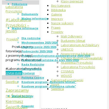
Klasy pierwsze
Półkolonie
Bez kategorii
Laboratoria
Biblioteka
Przyszłości
Dokumenty
Galerie
Ważne informacje
Imprezy
#Laboratoria
Nasze sukcesy
Przyszłości –
Prawo
Ważne informacje
jesień
Projekty
Mali Odkrywcy
Dla rodziców
Projekty
Budujemy klimat
Wychowawstwa 2025/2026
Laboratorium Architektury
Przekazujemy
Ubezpieczenie 2025/2026
UNESCO
fotorelację
Podręczniki 2025/2026
Nowoczesna Edukacja
z jesiennych zajęć
Pomoc psychologiczno-pedagogiczna 2025/2026
Szkolny Budżet Obywatelski
programu #LaboratoriaPrzyszłości.
Przydział specjalistów do klas 2025/2026
Akademia Przyszłości
Rada Rodziców
Laboratoria Przyszłości
#LaboratoriaPrzyszłości
Stomatologia
COSMUS
czytaj dalej
Przetargi
WDUSŚ
Polityka Cookie
Samorząd uczniowski
Świetlica
Rządowy program „Budujemy klimat”
Sport
Rządowy program „Przyjazna szkoła”
Świetlica
Zapraszamy
na Świąteczny
Ważne terminy
Kiermasz
Dzwonki
Świetlicowy