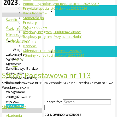
2023
Pomoc psychologiczno-pedagogiczna 2025/2026
Przydział specjalistów do klas 2025/2026
Rada Rodziców
Stomatologia
Świetlica
Przetargi
Polityka Cookie
Świąteczny
Rządowy program „Budujemy klimat”
Kiermasz
Rządowy program „Przyjazna szkoła”
Świetlicowy
Ważne terminy
Dzwonki
W piątek
Kalendarz roku szkolnego 2025/2026
zakończył się
Terminy konsultacji i zebrań 2025/2026
Świąteczny
RODO
Kiermasz
BIP
Świetlicowy. Bardzo
Szkoła Podstawowa nr 113
dziękujemy
zespołowi świetlicy,
dzieciom
Szkoła Podstawowa nr 113 w Zespole Szkolno-Przedszkolnym nr 1 we
oraz rodzicom
Wrocławiu
za ogromne
zaangażowanie
w jego…
Search for:
czytaj dalej
Skip to content
Search
CO NOWEGO W SZKOLE
Akademia