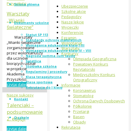
Przyszłości
Strona główna
Ubezpieczenie
Szkolne akcje
Warsztaty
Pedagodzy
„Wianki
Nasze lekcje
Dokumenty szkolne
świąteczne”
Wycieczki
Konferencje
Statut SP 113
Warsztaty
Egzamin
Standardy ochrony małoletnich
„Wianki świąteczne”
Wolontariat
Wymagania edukacyjne klasy I-III
zorganizowane
Warsztaty
Wymagania edukacyjne klasy IV – VIII
przez wolontariuszy
Konkursy
Nagroda summa cum laude
dla uczniów
Olimpiada Geograficzna
Świetlica
biorących udział
Powiatowy Konkurs
Stołówka szkolna
w projekcie
Recytatorski
Regulaminy i procedury
Akademia
Międzyszkolny Konkurs
Klasa terapeutyczna
Przyszłości.
Ortograficzny
Klasa sportowa
czytaj dalej
Informacje
Rekrutacja do I klasy
Koronawirus
Nasze sukcesy
Stomatolog
Kontakt
Ochrona Danych Osobowych
Talenciaki –
Półkolonie
podsumowanie
Przetargi
Basen
O szkole
2. edycji
Obiady
Rekrutacja
czytaj dalej