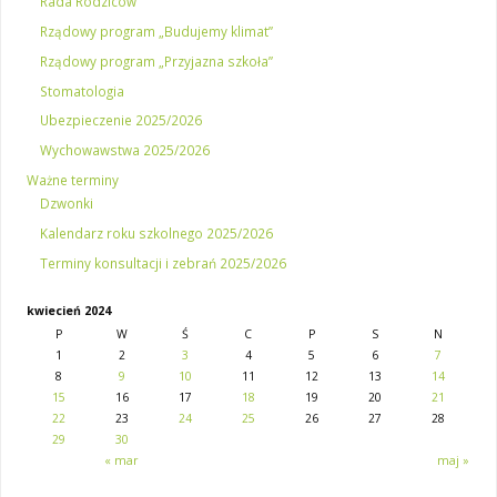
Rada Rodziców
Rządowy program „Budujemy klimat”
Rządowy program „Przyjazna szkoła”
Stomatologia
Ubezpieczenie 2025/2026
Wychowawstwa 2025/2026
Ważne terminy
Dzwonki
Kalendarz roku szkolnego 2025/2026
Terminy konsultacji i zebrań 2025/2026
kwiecień 2024
P
W
Ś
C
P
S
N
1
2
3
4
5
6
7
8
9
10
11
12
13
14
15
16
17
18
19
20
21
22
23
24
25
26
27
28
29
30
« mar
maj »