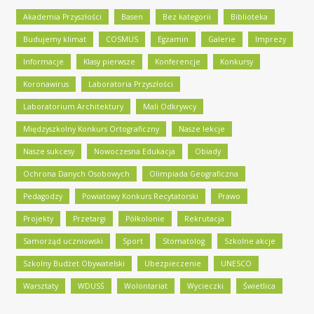
Akademia Przyszłości
Basen
Bez kategorii
Biblioteka
Budujemy klimat
COSMUS
Egzamin
Galerie
Imprezy
Informacje
Klasy pierwsze
Konferencje
Konkursy
Koronawirus
Laboratoria Przyszłości
Laboratorium Architektury
Mali Odkrywcy
Międzyszkolny Konkurs Ortograficzny
Nasze lekcje
Nasze sukcesy
Nowoczesna Edukacja
Obiady
Ochrona Danych Osobowych
Olimpiada Geograficzna
Pedagodzy
Powiatowy Konkurs Recytatorski
Prawo
Projekty
Przetargi
Półkolonie
Rekrutacja
Samorząd uczniowski
Sport
Stomatolog
Szkolne akcje
Szkolny Budżet Obywatelski
Ubezpieczenie
UNESCO
Warsztaty
WDUSŚ
Wolontariat
Wycieczki
Świetlica