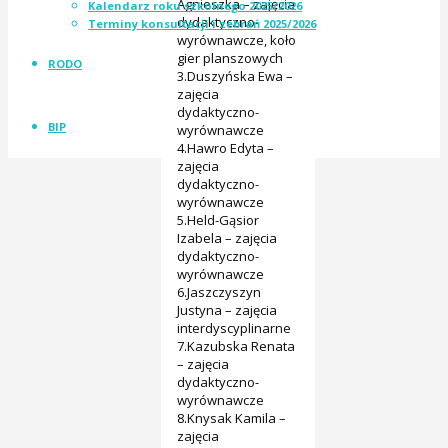
Agnieszka – zajęcia
Kalendarz roku szkolnego 2025/2026
dydaktyczno-
Terminy konsultacji i zebrań 2025/2026
wyrównawcze, koło
gier planszowych
RODO
3.Duszyńska Ewa –
zajęcia
dydaktyczno-
BIP
wyrównawcze
4.Hawro Edyta –
zajęcia
dydaktyczno-
wyrównawcze
5.Held-Gąsior
Izabela – zajęcia
dydaktyczno-
wyrównawcze
6.Jaszczyszyn
Justyna – zajęcia
interdyscyplinarne
7.Kazubska Renata
– zajęcia
dydaktyczno-
wyrównawcze
8.Knysak Kamila –
zajęcia