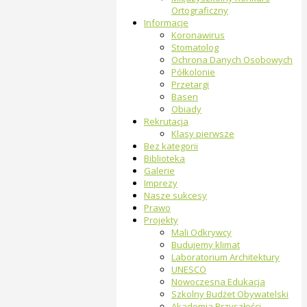
Ortograficzny
Informacje
Koronawirus
Stomatolog
Ochrona Danych Osobowych
Półkolonie
Przetargi
Basen
Obiady
Rekrutacja
Klasy pierwsze
Bez kategorii
Biblioteka
Galerie
Imprezy
Nasze sukcesy
Prawo
Projekty
Mali Odkrywcy
Budujemy klimat
Laboratorium Architektury
UNESCO
Nowoczesna Edukacja
Szkolny Budżet Obywatelski
Akademia Przyszłości