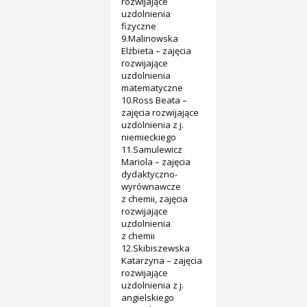
rozwijające
uzdolnienia
fizyczne
9.Malinowska
Elżbieta – zajęcia
rozwijające
uzdolnienia
matematyczne
10.Ross Beata –
zajęcia rozwijające
uzdolnienia z j.
niemieckiego
11.Samulewicz
Mariola – zajęcia
dydaktyczno-
wyrównawcze
z chemii, zajęcia
rozwijające
uzdolnienia
z chemii
12.Skibiszewska
Katarzyna – zajęcia
rozwijające
uzdolnienia z j.
angielskiego