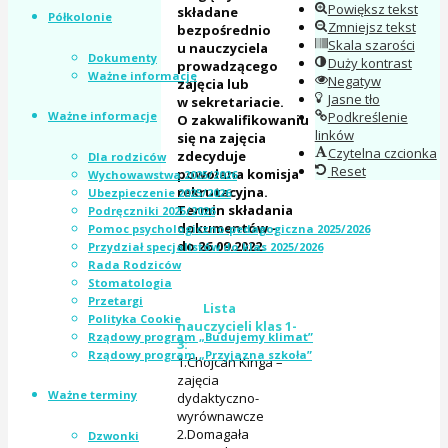
Powiększ tekst
składane
Półkolonie
Zmniejsz tekst
bezpośrednio
Skala szarości
u nauczyciela
Dokumenty
Duży kontrast
prowadzącego
Ważne informacje
Negatyw
zajęcia lub
Jasne tło
w sekretariacie.
Ważne informacje
Podkreślenie
O zakwalifikowaniu
linków
się na zajęcia
Czytelna czcionka
zdecyduje
Dla rodziców
Reset
powołana komisja
Wychowawstwa 2025/2026
rekrutacyjna.
Ubezpieczenie 2025/2026
Termin składania
Podręczniki 2025/2026
dokumentów –
Pomoc psychologiczno-pedagogiczna 2025/2026
do 26.09.2022.
Przydział specjalistów do klas 2025/2026
Rada Rodziców
Stomatologia
Przetargi
Lista
Polityka Cookie
nauczycieli klas 1-
Rządowy program „Budujemy klimat”
3:
Rządowy program „Przyjazna szkoła”
1.Chojcan Kinga –
zajęcia
Ważne terminy
dydaktyczno-
wyrównawcze
2.Domagała
Dzwonki