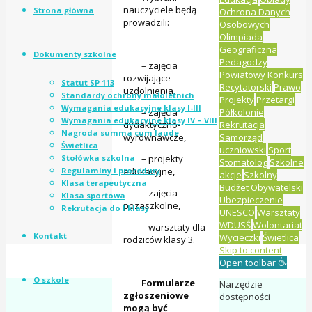
nauczyciele będą
Strona główna
Ochrona Danych
prowadzili:
Osobowych
Olimpiada
Geograficzna
Dokumenty szkolne
Pedagodzy
– zajęcia
Powiatowy Konkurs
rozwijające
Statut SP 113
Recytatorski
Prawo
uzdolnienia,
Standardy ochrony małoletnich
Projekty
Przetargi
Wymagania edukacyjne klasy I-III
– zajęcia
Półkolonie
Wymagania edukacyjne klasy IV – VIII
dydaktyczno-
Rekrutacja
Nagroda summa cum laude
wyrównawcze,
Samorząd
Świetlica
uczniowski
Sport
Stołówka szkolna
– projekty
Stomatolog
Szkolne
Regulaminy i procedury
edukacyjne,
akcje
Szkolny
Klasa terapeutyczna
Budżet Obywatelski
– zajęcia
Klasa sportowa
Ubezpieczenie
pozaszkolne,
Rekrutacja do I klasy
UNESCO
Warsztaty
WDUSŚ
Wolontariat
– warsztaty dla
Kontakt
Wycieczki
Świetlica
rodziców klasy 3.
Skip to content
Open toolbar
O szkole
Formularze
Narzędzie
zgłoszeniowe
dostępności
mogą być