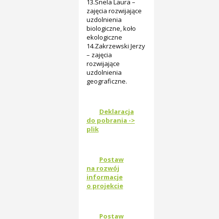
13.Snela Laura –
zajęcia rozwijające
uzdolnienia
biologiczne, koło
ekologiczne
14.Zakrzewski Jerzy
– zajęcia
rozwijające
uzdolnienia
geograficzne.
Deklaracja
do pobrania ->
plik
Postaw
na rozwój
informacje
o projekcie
Postaw