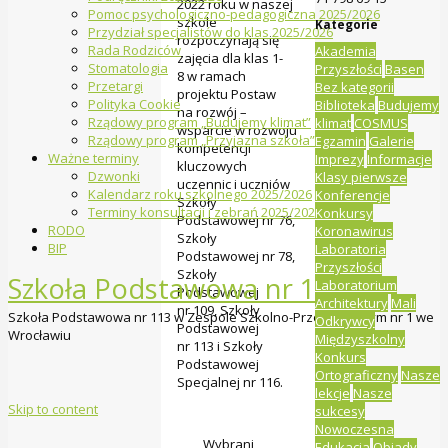
2022 roku w naszej
Pomoc psychologiczno-pedagogiczna 2025/2026
szkole
Kategorie
Przydział specjalistów do klas 2025/2026
rozpoczynają się
Rada Rodziców
Akademia
zajęcia dla klas 1-
Stomatologia
Przyszłości
Basen
8 w ramach
Przetargi
Bez kategorii
projektu Postaw
Polityka Cookie
Biblioteka
Budujemy
na rozwój –
Rządowy program „Budujemy klimat”
klimat
COSMUS
wsparcie w rozwoju
Rządowy program „Przyjazna szkoła”
Egzamin
Galerie
kompetencji
Ważne terminy
Imprezy
Informacje
kluczowych
Dzwonki
Klasy pierwsze
uczennic i uczniów
Kalendarz roku szkolnego 2025/2026
Konferencje
Szkoły
Terminy konsultacji i zebrań 2025/2026
Konkursy
Podstawowej nr 76,
RODO
Koronawirus
Szkoły
BIP
Laboratoria
Podstawowej nr 78,
Przyszłości
Szkoły
Szkoła Podstawowa nr 113
Laboratorium
Podstawowej
Architektury
Mali
nr 109, Szkoły
Szkoła Podstawowa nr 113 w Zespole Szkolno-Przedszkolnym nr 1 we
Odkrywcy
Podstawowej
Wrocławiu
Międzyszkolny
nr 113 i Szkoły
Konkurs
Podstawowej
Ortograficzny
Nasze
Specjalnej nr 116.
lekcje
Nasze
Skip to content
sukcesy
Nowoczesna
Wybrani
Edukacja
Obiady