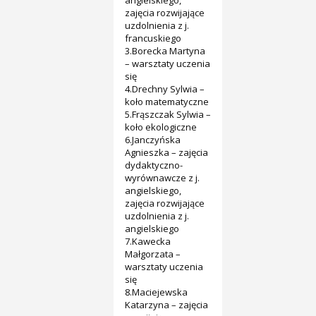
angielskiego,
zajęcia rozwijające
uzdolnienia z j.
francuskiego
3.Borecka Martyna
– warsztaty uczenia
się
4.Drechny Sylwia –
koło matematyczne
5.Frąszczak Sylwia –
koło ekologiczne
6.Janczyńska
Agnieszka – zajęcia
dydaktyczno-
wyrównawcze z j.
angielskiego,
zajęcia rozwijające
uzdolnienia z j.
angielskiego
7.Kawecka
Małgorzata –
warsztaty uczenia
się
8.Maciejewska
Katarzyna – zajęcia